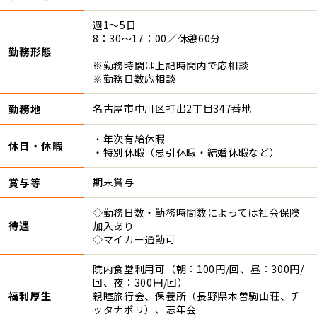
週1～5日
8：30～17：00／休憩60分
勤務形態
※勤務時間は上記時間内で応相談
※勤務日数応相談
勤務地
名古屋市中川区打出2丁目347番地
・年次有給休暇
休日・休暇
・特別休暇（忌引休暇・結婚休暇など）
賞与等
期末賞与
◇勤務日数・勤務時間数によっては社会保険
待遇
加入あり
◇マイカー通勤可
院内食堂利用可（朝：100円/回、昼：300円/
回、夜：300円/回）
福利厚生
親睦旅行会、保養所（長野県木曽駒山荘、チ
ッタナポリ）、忘年会