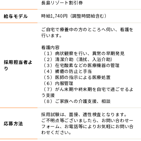
長島リゾート割引券
給与モデル
時給1,740円（調整時間給含む）
ご自宅で療養中の方のところへ伺い、看護を
行います。
看護内容
（１）病状観察を行い、異常の早期発見
（２）清潔介助（清拭、入浴介助）
採用担当者よ
（３）在宅酸素などの医療機器の管理
り
（４）褥瘡の防止と手当
（５）医師の指示による医療処置
（６）内服管理
（７）がん末期や終末期を自宅で過ごせるよ
う支援
（８）ご家族への介護支援、相談
採用試験は、面接、適性検査となります。
ご不明点等ございましたら、お問い合わせー
応募方法
フォーム、お電話等によりお気軽にお問い合
わせください。